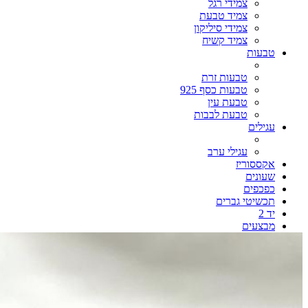
צמידי רגל
צמיד טבעת
צמידי סיליקון
צמיד קשיח
טבעות
טבעות זרת
טבעות כסף 925
טבעת עין
טבעת לבבות
עגילים
עגילי ערב
אקססוריז
שעונים
כפכפים
תכשיטי גברים
יד 2
מבצעים