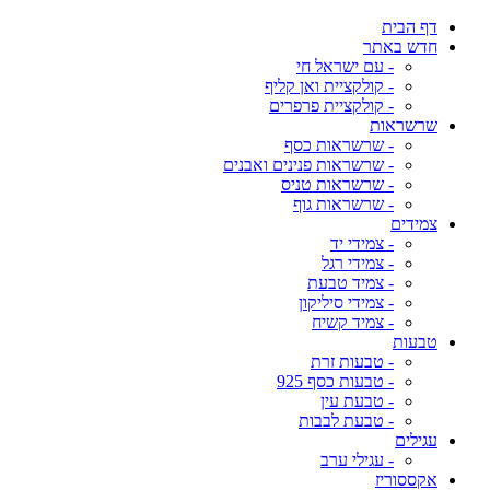
דף הבית
חדש באתר
- עם ישראל חי
- קולקציית ואן קליף
- קולקציית פרפרים
שרשראות
- שרשראות כסף
- שרשראות פנינים ואבנים
- שרשראות טניס
- שרשראות גוף
צמידים
- צמידי יד
- צמידי רגל
- צמיד טבעת
- צמידי סיליקון
- צמיד קשיח
טבעות
- טבעות זרת
- טבעות כסף 925
- טבעת עין
- טבעת לבבות
עגילים
- עגילי ערב
אקססוריז