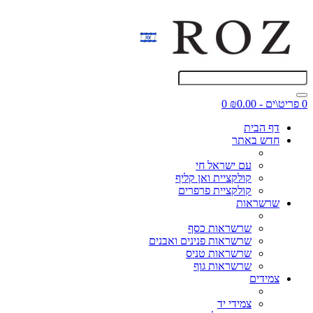
0 פריט\ים - ₪0.00
0
דף הבית
חדש באתר
עם ישראל חי
קולקציית ואן קליף
קולקציית פרפרים
שרשראות
שרשראות כסף
שרשראות פנינים ואבנים
שרשראות טניס
שרשראות גוף
צמידים
צמידי יד