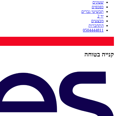
שעונים
כפכפים
תכשיטי גברים
יד 2
מבצעים
התחברות
0504444811
קנייה בטוחה