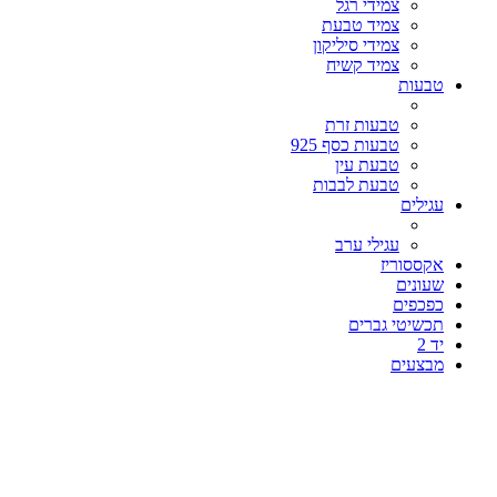
צמידי רגל
צמיד טבעת
צמידי סיליקון
צמיד קשיח
טבעות
טבעות זרת
טבעות כסף 925
טבעת עין
טבעת לבבות
עגילים
עגילי ערב
אקססוריז
שעונים
כפכפים
תכשיטי גברים
יד 2
מבצעים