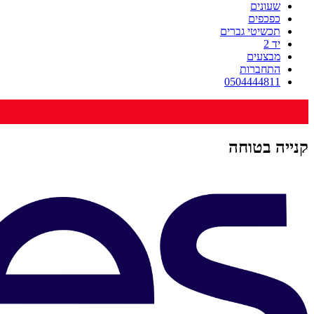
שעונים
כפכפים
תכשיטי גברים
יד 2
מבצעים
התחברות
0504444811
קנייה בטוחה