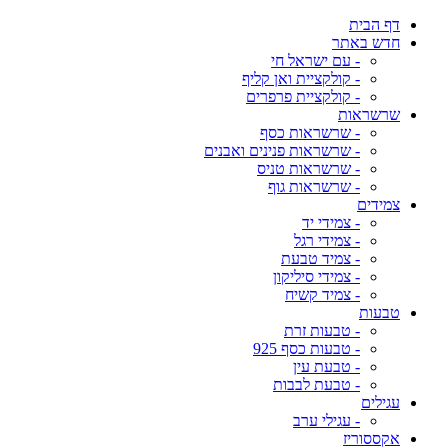
דף הבית
חדש באתר
- עם ישראל חי
- קולקציית ואן קליף
- קולקציית פרפרים
שרשראות
- שרשראות כסף
- שרשראות פנינים ואבנים
- שרשראות טניס
- שרשראות גוף
צמידים
- צמידי יד
- צמידי רגל
- צמיד טבעת
- צמידי סיליקון
- צמיד קשיח
טבעות
- טבעות זרת
- טבעות כסף 925
- טבעת עין
- טבעת לבבות
עגילים
- עגילי ערב
אקססוריז