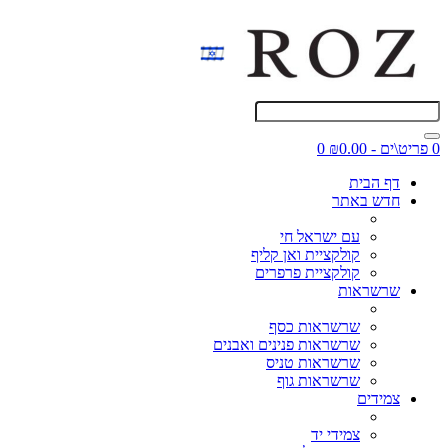
0 פריט\ים - ₪0.00
0
דף הבית
חדש באתר
עם ישראל חי
קולקציית ואן קליף
קולקציית פרפרים
שרשראות
שרשראות כסף
שרשראות פנינים ואבנים
שרשראות טניס
שרשראות גוף
צמידים
צמידי יד