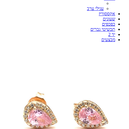
עגילי ערב
אקססוריז
שעונים
כפכפים
תכשיטי גברים
יד 2
מבצעים