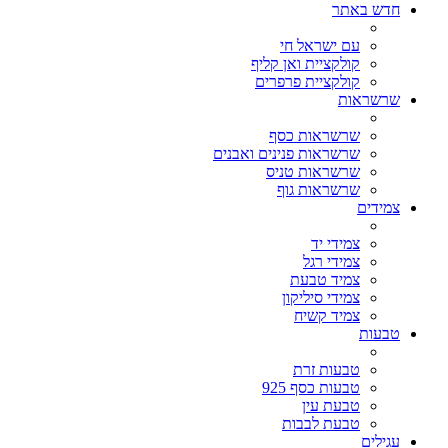
חדש באתר
עם ישראל חי
קולקציית ואן קליף
קולקציית פרפרים
שרשראות
שרשראות כסף
שרשראות פנינים ואבנים
שרשראות טניס
שרשראות גוף
צמידים
צמידי יד
צמידי רגל
צמיד טבעת
צמידי סיליקון
צמיד קשיח
טבעות
טבעות זרת
טבעות כסף 925
טבעת עין
טבעת לבבות
עגילים