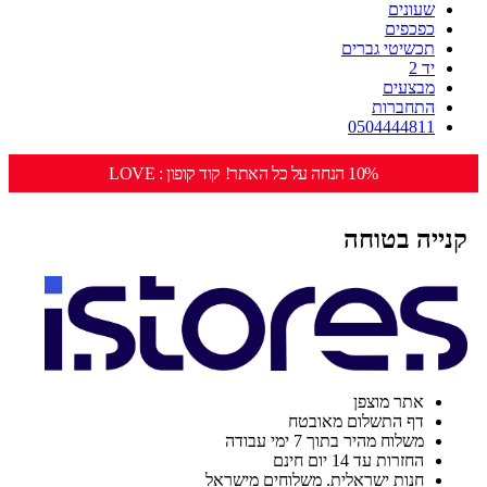
שעונים
כפכפים
תכשיטי גברים
יד 2
מבצעים
התחברות
0504444811
10% הנחה על כל האתר! קוד קופון : LOVE
קנייה בטוחה
אתר מוצפן
דף התשלום מאובטח
משלוח מהיר בתוך 7 ימי עבודה
החזרות עד 14 יום חינם
חנות ישראלית. משלוחים מישראל