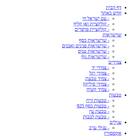
דף הבית
חדש באתר
- עם ישראל חי
- קולקציית ואן קליף
- קולקציית פרפרים
שרשראות
- שרשראות כסף
- שרשראות פנינים ואבנים
- שרשראות טניס
- שרשראות גוף
צמידים
- צמידי יד
- צמידי רגל
- צמיד טבעת
- צמידי סיליקון
- צמיד קשיח
טבעות
- טבעות זרת
- טבעות כסף 925
- טבעת עין
- טבעת לבבות
עגילים
- עגילי ערב
אקססוריז