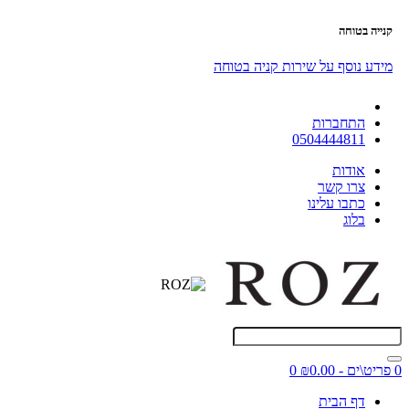
קנייה בטוחה
מידע נוסף על שירות קניה בטוחה
התחברות
0504444811
אודות
צרו קשר
כתבו עלינו
בלוג
0 פריט\ים - ₪0.00
0
דף הבית