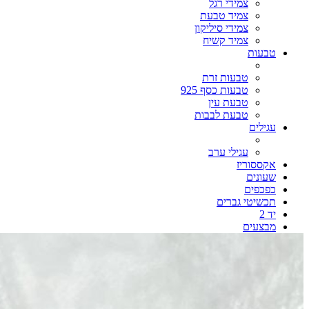
צמידי רגל
צמיד טבעת
צמידי סיליקון
צמיד קשיח
טבעות
טבעות זרת
טבעות כסף 925
טבעת עין
טבעת לבבות
עגילים
עגילי ערב
אקססוריז
שעונים
כפכפים
תכשיטי גברים
יד 2
מבצעים