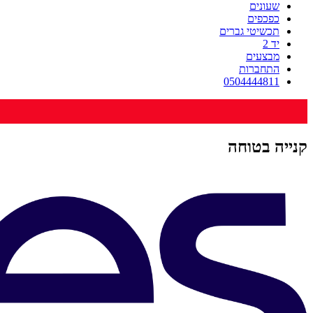
שעונים
כפכפים
תכשיטי גברים
יד 2
מבצעים
התחברות
0504444811
קנייה בטוחה