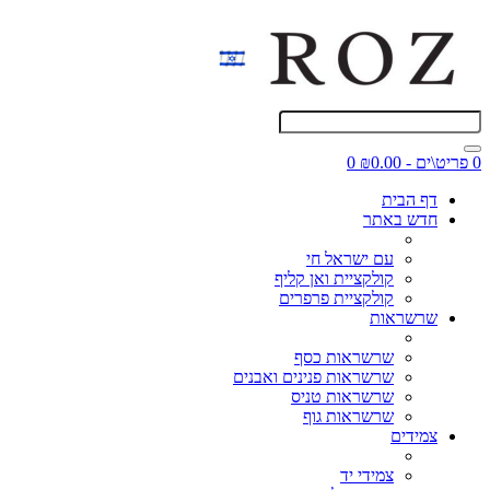
0 פריט\ים - ₪0.00
0
דף הבית
חדש באתר
עם ישראל חי
קולקציית ואן קליף
קולקציית פרפרים
שרשראות
שרשראות כסף
שרשראות פנינים ואבנים
שרשראות טניס
שרשראות גוף
צמידים
צמידי יד