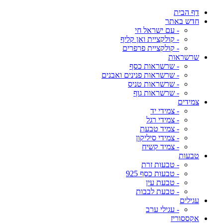
דף הבית
חדש באתר
- עם ישראל חי
- קולקציית ואן קליף
- קולקציית פרפרים
שרשראות
- שרשראות כסף
- שרשראות פנינים ואבנים
- שרשראות טניס
- שרשראות גוף
צמידים
- צמידי יד
- צמידי רגל
- צמיד טבעת
- צמידי סיליקון
- צמיד קשיח
טבעות
- טבעות זרת
- טבעות כסף 925
- טבעת עין
- טבעת לבבות
עגילים
- עגילי ערב
אקססוריז