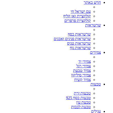
חדש באתר
עם ישראל חי
קולקציית ואן קליף
קולקציית פרפרים
שרשראות
שרשראות כסף
שרשראות פנינים ואבנים
שרשראות טניס
שרשראות גוף
צמידים
צמידי יד
צמידי רגל
צמיד טבעת
צמידי סיליקון
צמיד קשיח
טבעות
טבעות זרת
טבעות כסף 925
טבעת עין
טבעת לבבות
עגילים