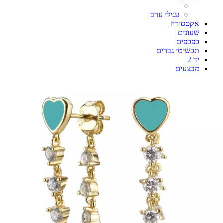
עגילי ערב
אקססוריז
שעונים
כפכפים
תכשיטי גברים
יד 2
מבצעים