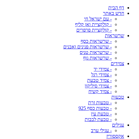
דף הבית
חדש באתר
- עם ישראל חי
- קולקציית ואן קליף
- קולקציית פרפרים
שרשראות
- שרשראות כסף
- שרשראות פנינים ואבנים
- שרשראות טניס
- שרשראות גוף
צמידים
- צמידי יד
- צמידי רגל
- צמיד טבעת
- צמידי סיליקון
- צמיד קשיח
טבעות
- טבעות זרת
- טבעות כסף 925
- טבעת עין
- טבעת לבבות
עגילים
- עגילי ערב
אקססוריז