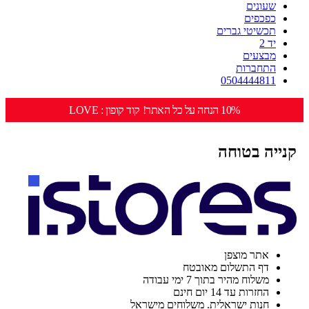
שעונים
כפכפים
תכשיטי גברים
יד 2
מבצעים
התחברות
0504444811
10% הנחה על כל האתר! קוד קופון : LOVE
קנייה בטוחה
אתר מוצפן
דף התשלום מאובטח
משלוח מהיר בתוך 7 ימי עבודה
החזרות עד 14 יום חינם
חנות ישראלית. משלוחים מישראל