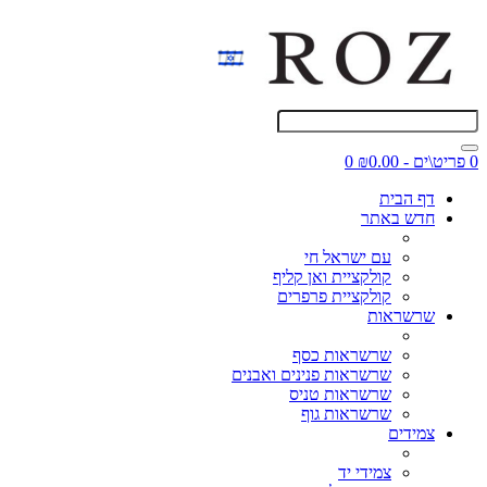
0 פריט\ים - ₪0.00
0
דף הבית
חדש באתר
עם ישראל חי
קולקציית ואן קליף
קולקציית פרפרים
שרשראות
שרשראות כסף
שרשראות פנינים ואבנים
שרשראות טניס
שרשראות גוף
צמידים
צמידי יד