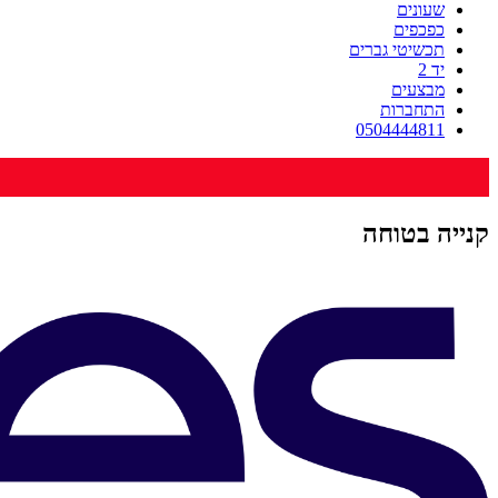
שעונים
כפכפים
תכשיטי גברים
יד 2
מבצעים
התחברות
0504444811
קנייה בטוחה