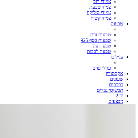
צמידי רגל
צמיד טבעת
צמידי סיליקון
צמיד קשיח
טבעות
טבעות זרת
טבעות כסף 925
טבעת עין
טבעת לבבות
עגילים
עגילי ערב
אקססוריז
שעונים
כפכפים
תכשיטי גברים
יד 2
מבצעים