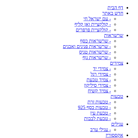
דף הבית
חדש באתר
- עם ישראל חי
- קולקציית ואן קליף
- קולקציית פרפרים
שרשראות
- שרשראות כסף
- שרשראות פנינים ואבנים
- שרשראות טניס
- שרשראות גוף
צמידים
- צמידי יד
- צמידי רגל
- צמיד טבעת
- צמידי סיליקון
- צמיד קשיח
טבעות
- טבעות זרת
- טבעות כסף 925
- טבעת עין
- טבעת לבבות
עגילים
- עגילי ערב
אקססוריז