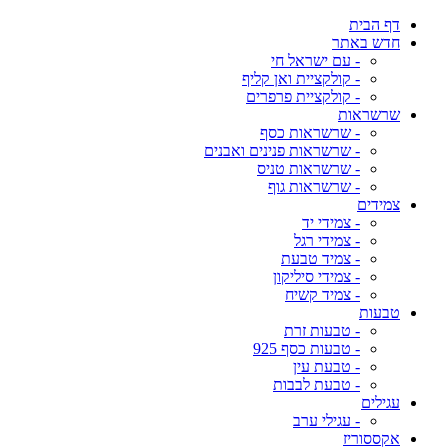
דף הבית
חדש באתר
- עם ישראל חי
- קולקציית ואן קליף
- קולקציית פרפרים
שרשראות
- שרשראות כסף
- שרשראות פנינים ואבנים
- שרשראות טניס
- שרשראות גוף
צמידים
- צמידי יד
- צמידי רגל
- צמיד טבעת
- צמידי סיליקון
- צמיד קשיח
טבעות
- טבעות זרת
- טבעות כסף 925
- טבעת עין
- טבעת לבבות
עגילים
- עגילי ערב
אקססוריז