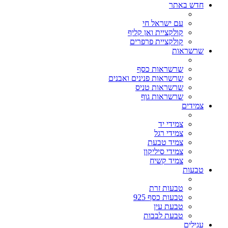
חדש באתר
עם ישראל חי
קולקציית ואן קליף
קולקציית פרפרים
שרשראות
שרשראות כסף
שרשראות פנינים ואבנים
שרשראות טניס
שרשראות גוף
צמידים
צמידי יד
צמידי רגל
צמיד טבעת
צמידי סיליקון
צמיד קשיח
טבעות
טבעות זרת
טבעות כסף 925
טבעת עין
טבעת לבבות
עגילים