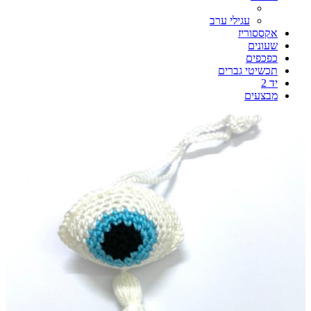
עגילי ערב
אקססוריז
שעונים
כפכפים
תכשיטי גברים
יד 2
מבצעים