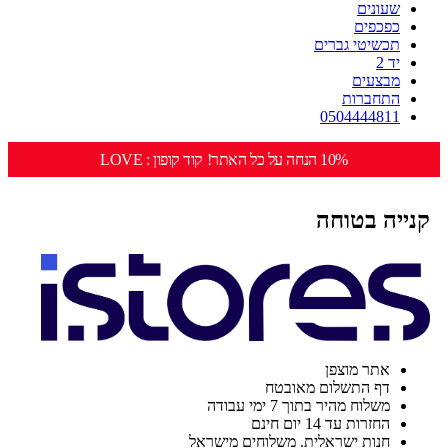
שעונים
כפכפים
תכשיטי גברים
יד 2
מבצעים
התחברות
0504444811
10% הנחה על כל האתר! קוד קופון : LOVE
קנייה בטוחה
אתר מוצפן
דף התשלום מאובטח
משלוח מהיר בתוך 7 ימי עבודה
החזרות עד 14 יום חינם
חנות ישראלית. משלוחים מישראל