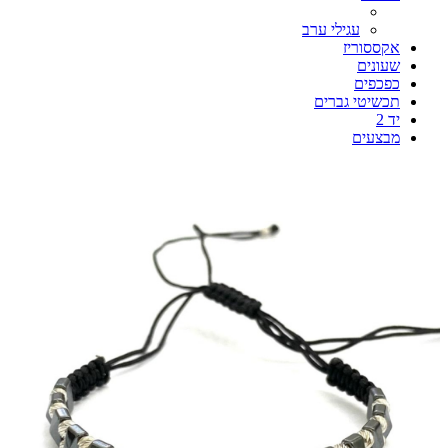
עגילי ערב
אקססוריז
שעונים
כפכפים
תכשיטי גברים
יד 2
מבצעים