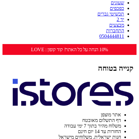
שעונים
כפכפים
תכשיטי גברים
יד 2
מבצעים
התחברות
0504444811
10% הנחה על כל האתר! קוד קופון : LOVE
קנייה בטוחה
אתר מוצפן
דף התשלום מאובטח
משלוח מהיר בתוך 7 ימי עבודה
החזרות עד 14 יום חינם
חנות ישראלית. משלוחים מישראל