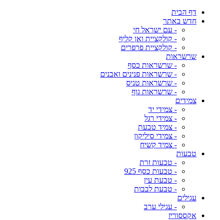
דף הבית
חדש באתר
- עם ישראל חי
- קולקציית ואן קליף
- קולקציית פרפרים
שרשראות
- שרשראות כסף
- שרשראות פנינים ואבנים
- שרשראות טניס
- שרשראות גוף
צמידים
- צמידי יד
- צמידי רגל
- צמיד טבעת
- צמידי סיליקון
- צמיד קשיח
טבעות
- טבעות זרת
- טבעות כסף 925
- טבעת עין
- טבעת לבבות
עגילים
- עגילי ערב
אקססוריז