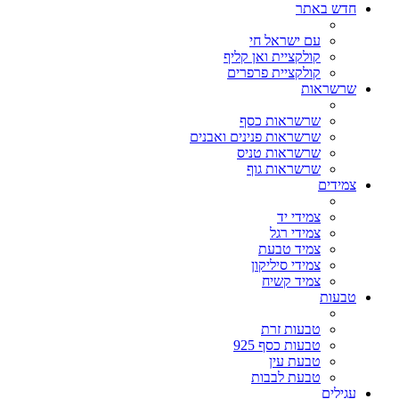
חדש באתר
עם ישראל חי
קולקציית ואן קליף
קולקציית פרפרים
שרשראות
שרשראות כסף
שרשראות פנינים ואבנים
שרשראות טניס
שרשראות גוף
צמידים
צמידי יד
צמידי רגל
צמיד טבעת
צמידי סיליקון
צמיד קשיח
טבעות
טבעות זרת
טבעות כסף 925
טבעת עין
טבעת לבבות
עגילים