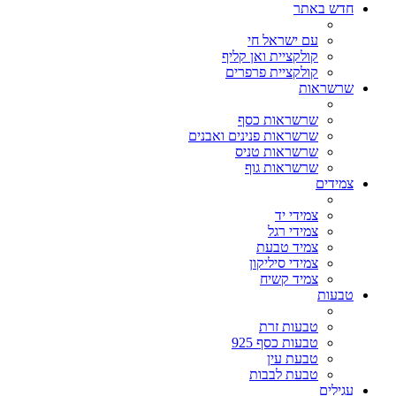
חדש באתר
עם ישראל חי
קולקציית ואן קליף
קולקציית פרפרים
שרשראות
שרשראות כסף
שרשראות פנינים ואבנים
שרשראות טניס
שרשראות גוף
צמידים
צמידי יד
צמידי רגל
צמיד טבעת
צמידי סיליקון
צמיד קשיח
טבעות
טבעות זרת
טבעות כסף 925
טבעת עין
טבעת לבבות
עגילים