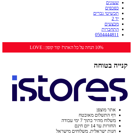
שעונים
כפכפים
תכשיטי גברים
יד 2
מבצעים
התחברות
0504444811
10% הנחה על כל האתר! קוד קופון : LOVE
קנייה בטוחה
אתר מוצפן
דף התשלום מאובטח
משלוח מהיר בתוך 7 ימי עבודה
החזרות עד 14 יום חינם
חנות ישראלית. משלוחים מישראל