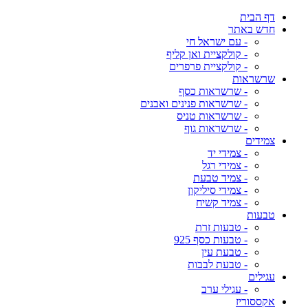
דף הבית
חדש באתר
- עם ישראל חי
- קולקציית ואן קליף
- קולקציית פרפרים
שרשראות
- שרשראות כסף
- שרשראות פנינים ואבנים
- שרשראות טניס
- שרשראות גוף
צמידים
- צמידי יד
- צמידי רגל
- צמיד טבעת
- צמידי סיליקון
- צמיד קשיח
טבעות
- טבעות זרת
- טבעות כסף 925
- טבעת עין
- טבעת לבבות
עגילים
- עגילי ערב
אקססוריז