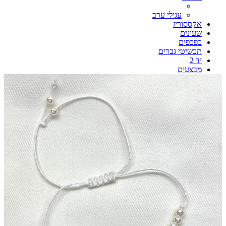
עגילי ערב
אקססוריז
שעונים
כפכפים
תכשיטי גברים
יד 2
מבצעים