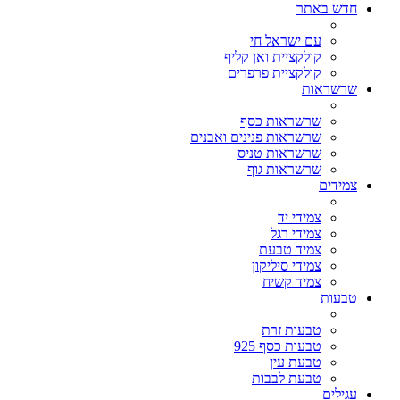
חדש באתר
עם ישראל חי
קולקציית ואן קליף
קולקציית פרפרים
שרשראות
שרשראות כסף
שרשראות פנינים ואבנים
שרשראות טניס
שרשראות גוף
צמידים
צמידי יד
צמידי רגל
צמיד טבעת
צמידי סיליקון
צמיד קשיח
טבעות
טבעות זרת
טבעות כסף 925
טבעת עין
טבעת לבבות
עגילים