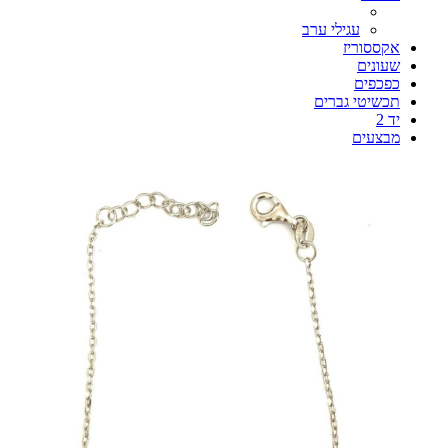
עגילי ערב
אקססוריז
שעונים
כפכפים
תכשיטי גברים
יד 2
מבצעים