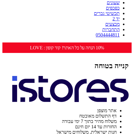
שעונים
כפכפים
תכשיטי גברים
יד 2
מבצעים
התחברות
0504444811
10% הנחה על כל האתר! קוד קופון : LOVE
קנייה בטוחה
אתר מוצפן
דף התשלום מאובטח
משלוח מהיר בתוך 7 ימי עבודה
החזרות עד 14 יום חינם
חנות ישראלית. משלוחים מישראל