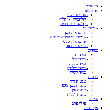
דף הבית
חדש באתר
- עם ישראל חי
- קולקציית ואן קליף
- קולקציית פרפרים
שרשראות
- שרשראות כסף
- שרשראות פנינים ואבנים
- שרשראות טניס
- שרשראות גוף
צמידים
- צמידי יד
- צמידי רגל
- צמיד טבעת
- צמידי סיליקון
- צמיד קשיח
טבעות
- טבעות זרת
- טבעות כסף 925
- טבעת עין
- טבעת לבבות
עגילים
- עגילי ערב
אקססוריז