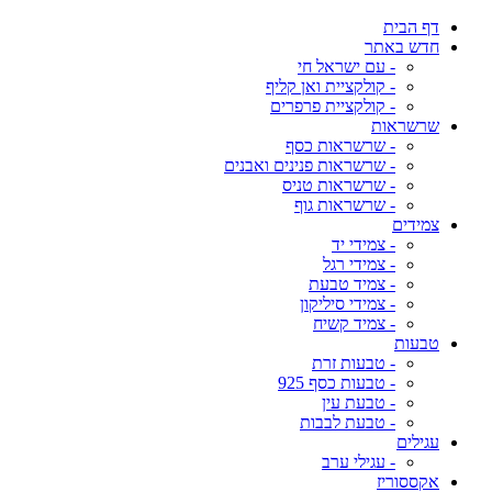
דף הבית
חדש באתר
- עם ישראל חי
- קולקציית ואן קליף
- קולקציית פרפרים
שרשראות
- שרשראות כסף
- שרשראות פנינים ואבנים
- שרשראות טניס
- שרשראות גוף
צמידים
- צמידי יד
- צמידי רגל
- צמיד טבעת
- צמידי סיליקון
- צמיד קשיח
טבעות
- טבעות זרת
- טבעות כסף 925
- טבעת עין
- טבעת לבבות
עגילים
- עגילי ערב
אקססוריז