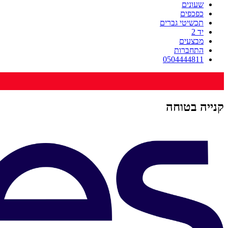
שעונים
כפכפים
תכשיטי גברים
יד 2
מבצעים
התחברות
0504444811
קנייה בטוחה