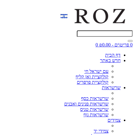
0 פריט\ים - ₪0.00
0
דף הבית
חדש באתר
עם ישראל חי
קולקציית ואן קליף
קולקציית פרפרים
שרשראות
שרשראות כסף
שרשראות פנינים ואבנים
שרשראות טניס
שרשראות גוף
צמידים
צמידי יד