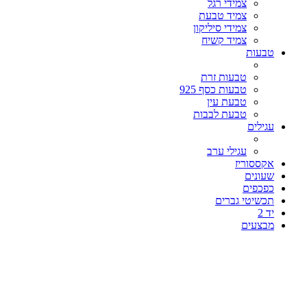
צמידי רגל
צמיד טבעת
צמידי סיליקון
צמיד קשיח
טבעות
טבעות זרת
טבעות כסף 925
טבעת עין
טבעת לבבות
עגילים
עגילי ערב
אקססוריז
שעונים
כפכפים
תכשיטי גברים
יד 2
מבצעים