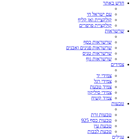
חדש באתר
עם ישראל חי
קולקציית ואן קליף
קולקציית פרפרים
שרשראות
שרשראות כסף
שרשראות פנינים ואבנים
שרשראות טניס
שרשראות גוף
צמידים
צמידי יד
צמידי רגל
צמיד טבעת
צמידי סיליקון
צמיד קשיח
טבעות
טבעות זרת
טבעות כסף 925
טבעת עין
טבעת לבבות
עגילים