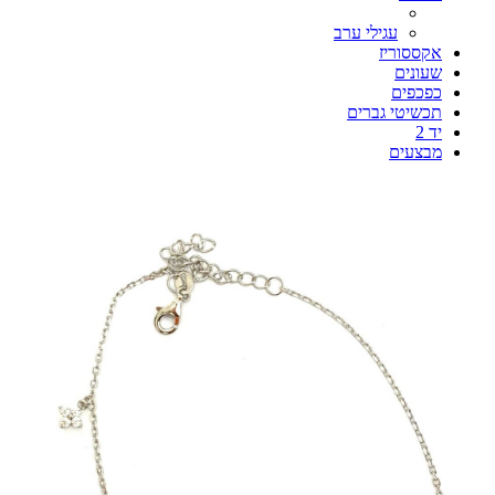
עגילי ערב
אקססוריז
שעונים
כפכפים
תכשיטי גברים
יד 2
מבצעים