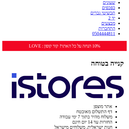
שעונים
כפכפים
תכשיטי גברים
יד 2
מבצעים
התחברות
0504444811
10% הנחה על כל האתר! קוד קופון : LOVE
קנייה בטוחה
אתר מוצפן
דף התשלום מאובטח
משלוח מהיר בתוך 7 ימי עבודה
החזרות עד 14 יום חינם
חנות ישראלית. משלוחים מישראל