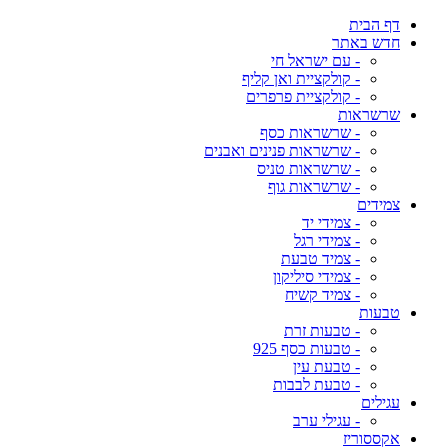
דף הבית
חדש באתר
- עם ישראל חי
- קולקציית ואן קליף
- קולקציית פרפרים
שרשראות
- שרשראות כסף
- שרשראות פנינים ואבנים
- שרשראות טניס
- שרשראות גוף
צמידים
- צמידי יד
- צמידי רגל
- צמיד טבעת
- צמידי סיליקון
- צמיד קשיח
טבעות
- טבעות זרת
- טבעות כסף 925
- טבעת עין
- טבעת לבבות
עגילים
- עגילי ערב
אקססוריז