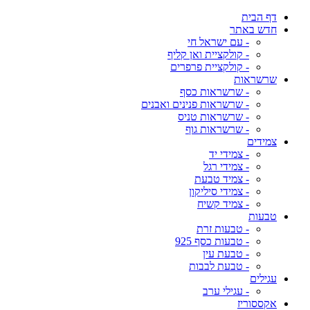
דף הבית
חדש באתר
- עם ישראל חי
- קולקציית ואן קליף
- קולקציית פרפרים
שרשראות
- שרשראות כסף
- שרשראות פנינים ואבנים
- שרשראות טניס
- שרשראות גוף
צמידים
- צמידי יד
- צמידי רגל
- צמיד טבעת
- צמידי סיליקון
- צמיד קשיח
טבעות
- טבעות זרת
- טבעות כסף 925
- טבעת עין
- טבעת לבבות
עגילים
- עגילי ערב
אקססוריז