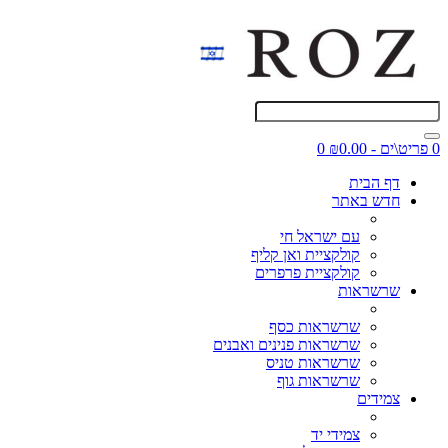
0 פריט\ים - ₪0.00
0
דף הבית
חדש באתר
עם ישראל חי
קולקציית ואן קליף
קולקציית פרפרים
שרשראות
שרשראות כסף
שרשראות פנינים ואבנים
שרשראות טניס
שרשראות גוף
צמידים
צמידי יד