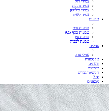
צמידי רגל
צמיד טבעת
צמידי סיליקון
צמיד קשיח
טבעות
טבעות זרת
טבעות כסף 925
טבעת עין
טבעת לבבות
עגילים
עגילי ערב
אקססוריז
שעונים
כפכפים
תכשיטי גברים
יד 2
מבצעים