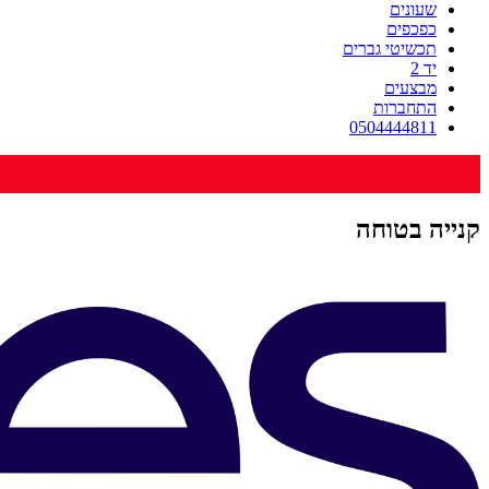
שעונים
כפכפים
תכשיטי גברים
יד 2
מבצעים
התחברות
0504444811
קנייה בטוחה