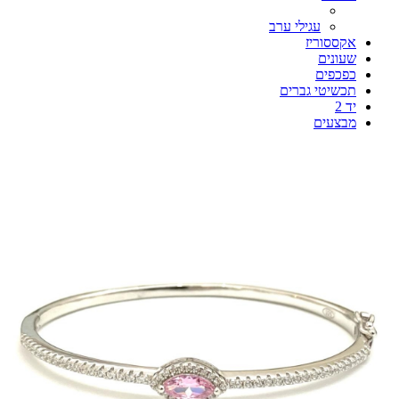
עגילי ערב
אקססוריז
שעונים
כפכפים
תכשיטי גברים
יד 2
מבצעים