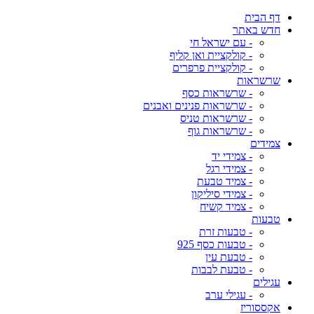
דף הבית
חדש באתר
- עם ישראל חי
- קולקציית ואן קליף
- קולקציית פרפרים
שרשראות
- שרשראות כסף
- שרשראות פנינים ואבנים
- שרשראות טניס
- שרשראות גוף
צמידים
- צמידי יד
- צמידי רגל
- צמיד טבעת
- צמידי סיליקון
- צמיד קשיח
טבעות
- טבעות זרת
- טבעות כסף 925
- טבעת עין
- טבעת לבבות
עגילים
- עגילי ערב
אקססוריז