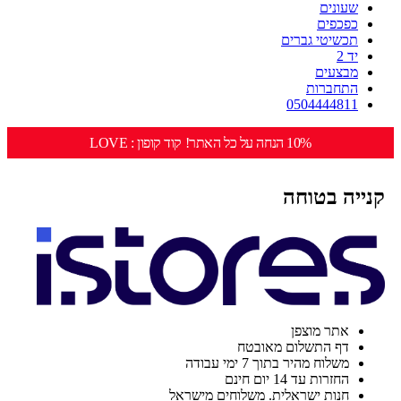
שעונים
כפכפים
תכשיטי גברים
יד 2
מבצעים
התחברות
0504444811
10% הנחה על כל האתר! קוד קופון : LOVE
קנייה בטוחה
אתר מוצפן
דף התשלום מאובטח
משלוח מהיר בתוך 7 ימי עבודה
החזרות עד 14 יום חינם
חנות ישראלית. משלוחים מישראל