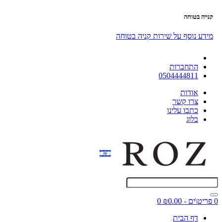
קנייה בטוחה
מידע נוסף על שירות קניה בטוחה
התחברות
0504444811
אודות
צרו קשר
כתבו עלינו
בלוג
0 פריט\ים - ₪0.00
0
דף הבית