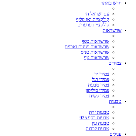
חדש באתר
עם ישראל חי
קולקציית ואן קליף
קולקציית פרפרים
שרשראות
שרשראות כסף
שרשראות פנינים ואבנים
שרשראות טניס
שרשראות גוף
צמידים
צמידי יד
צמידי רגל
צמיד טבעת
צמידי סיליקון
צמיד קשיח
טבעות
טבעות זרת
טבעות כסף 925
טבעת עין
טבעת לבבות
עגילים