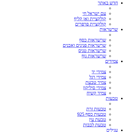
חדש באתר
עם ישראל חי
קולקציית ואן קליף
קולקציית פרפרים
שרשראות
שרשראות כסף
שרשראות פנינים ואבנים
שרשראות טניס
שרשראות גוף
צמידים
צמידי יד
צמידי רגל
צמיד טבעת
צמידי סיליקון
צמיד קשיח
טבעות
טבעות זרת
טבעות כסף 925
טבעת עין
טבעת לבבות
עגילים