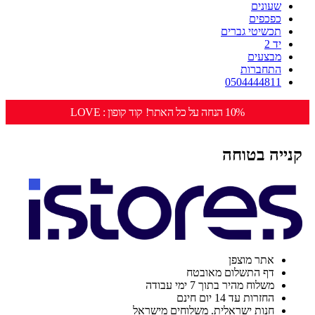
שעונים
כפכפים
תכשיטי גברים
יד 2
מבצעים
התחברות
0504444811
10% הנחה על כל האתר! קוד קופון : LOVE
קנייה בטוחה
אתר מוצפן
דף התשלום מאובטח
משלוח מהיר בתוך 7 ימי עבודה
החזרות עד 14 יום חינם
חנות ישראלית. משלוחים מישראל