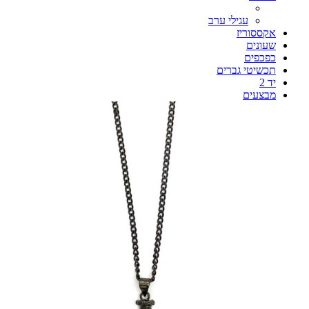
עגילי ערב
אקססוריז
שעונים
כפכפים
תכשיטי גברים
יד 2
מבצעים