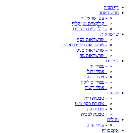
דף הבית
חדש באתר
- עם ישראל חי
- קולקציית ואן קליף
- קולקציית פרפרים
שרשראות
- שרשראות כסף
- שרשראות פנינים ואבנים
- שרשראות טניס
- שרשראות גוף
צמידים
- צמידי יד
- צמידי רגל
- צמיד טבעת
- צמידי סיליקון
- צמיד קשיח
טבעות
- טבעות זרת
- טבעות כסף 925
- טבעת עין
- טבעת לבבות
עגילים
- עגילי ערב
אקססוריז