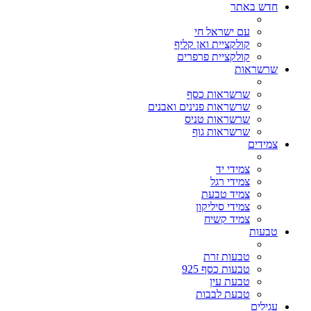
חדש באתר
עם ישראל חי
קולקציית ואן קליף
קולקציית פרפרים
שרשראות
שרשראות כסף
שרשראות פנינים ואבנים
שרשראות טניס
שרשראות גוף
צמידים
צמידי יד
צמידי רגל
צמיד טבעת
צמידי סיליקון
צמיד קשיח
טבעות
טבעות זרת
טבעות כסף 925
טבעת עין
טבעת לבבות
עגילים