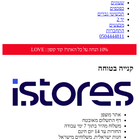
שעונים
כפכפים
תכשיטי גברים
יד 2
מבצעים
התחברות
0504444811
10% הנחה על כל האתר! קוד קופון : LOVE
קנייה בטוחה
אתר מוצפן
דף התשלום מאובטח
משלוח מהיר בתוך 7 ימי עבודה
החזרות עד 14 יום חינם
חנות ישראלית. משלוחים מישראל