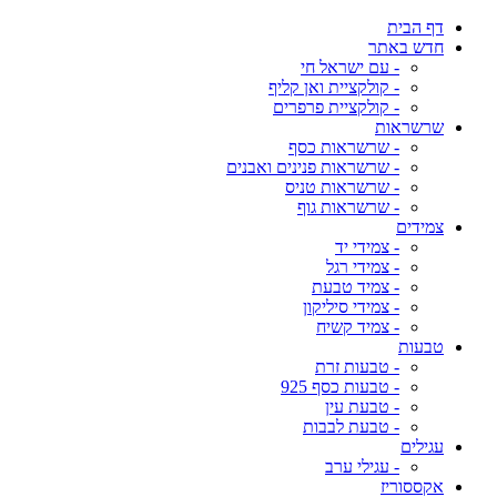
דף הבית
חדש באתר
- עם ישראל חי
- קולקציית ואן קליף
- קולקציית פרפרים
שרשראות
- שרשראות כסף
- שרשראות פנינים ואבנים
- שרשראות טניס
- שרשראות גוף
צמידים
- צמידי יד
- צמידי רגל
- צמיד טבעת
- צמידי סיליקון
- צמיד קשיח
טבעות
- טבעות זרת
- טבעות כסף 925
- טבעת עין
- טבעת לבבות
עגילים
- עגילי ערב
אקססוריז