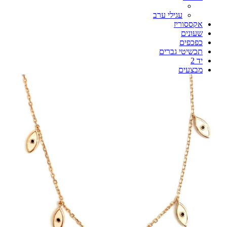
עגילי ערב
אקססוריז
שעונים
כפכפים
תכשיטי גברים
יד 2
מבצעים