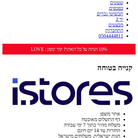
שעונים
כפכפים
תכשיטי גברים
יד 2
מבצעים
התחברות
0504444811
10% הנחה על כל האתר! קוד קופון : LOVE
קנייה בטוחה
אתר מוצפן
דף התשלום מאובטח
משלוח מהיר בתוך 7 ימי עבודה
החזרות עד 14 יום חינם
חנות ישראלית. משלוחים מישראל