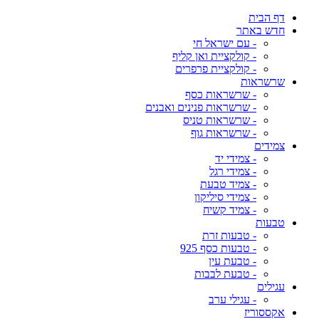
דף הבית
חדש באתר
- עם ישראל חי
- קולקציית ואן קליף
- קולקציית פרפרים
שרשראות
- שרשראות כסף
- שרשראות פנינים ואבנים
- שרשראות טניס
- שרשראות גוף
צמידים
- צמידי יד
- צמידי רגל
- צמיד טבעת
- צמידי סיליקון
- צמיד קשיח
טבעות
- טבעות זרת
- טבעות כסף 925
- טבעת עין
- טבעת לבבות
עגילים
- עגילי ערב
אקססוריז