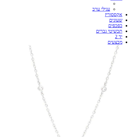
עגילי ערב
אקססוריז
שעונים
כפכפים
תכשיטי גברים
יד 2
מבצעים