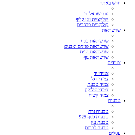
חדש באתר
עם ישראל חי
קולקציית ואן קליף
קולקציית פרפרים
שרשראות
שרשראות כסף
שרשראות פנינים ואבנים
שרשראות טניס
שרשראות גוף
צמידים
צמידי יד
צמידי רגל
צמיד טבעת
צמידי סיליקון
צמיד קשיח
טבעות
טבעות זרת
טבעות כסף 925
טבעת עין
טבעת לבבות
עגילים