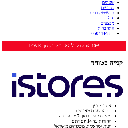
שעונים
כפכפים
תכשיטי גברים
יד 2
מבצעים
התחברות
0504444811
10% הנחה על כל האתר! קוד קופון : LOVE
קנייה בטוחה
אתר מוצפן
דף התשלום מאובטח
משלוח מהיר בתוך 7 ימי עבודה
החזרות עד 14 יום חינם
חנות ישראלית. משלוחים מישראל