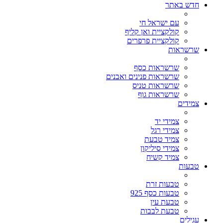
חדש באתר
עם ישראל חי
קולקציית ואן קליף
קולקציית פרפרים
שרשראות
שרשראות כסף
שרשראות פנינים ואבנים
שרשראות טניס
שרשראות גוף
צמידים
צמידי יד
צמידי רגל
צמיד טבעת
צמידי סיליקון
צמיד קשיח
טבעות
טבעות זרת
טבעות כסף 925
טבעת עין
טבעת לבבות
עגילים