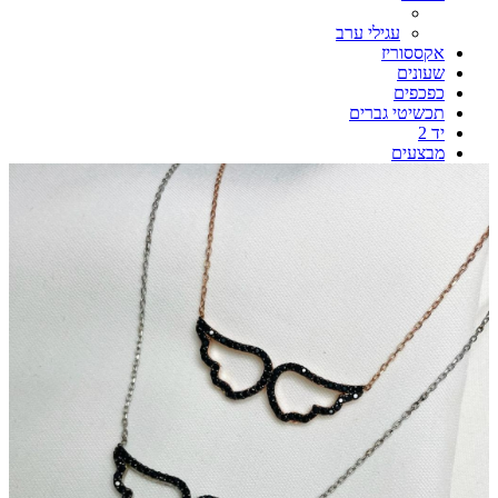
עגילי ערב
אקססוריז
שעונים
כפכפים
תכשיטי גברים
יד 2
מבצעים