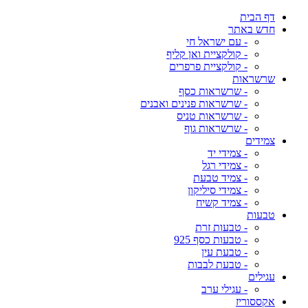
דף הבית
חדש באתר
- עם ישראל חי
- קולקציית ואן קליף
- קולקציית פרפרים
שרשראות
- שרשראות כסף
- שרשראות פנינים ואבנים
- שרשראות טניס
- שרשראות גוף
צמידים
- צמידי יד
- צמידי רגל
- צמיד טבעת
- צמידי סיליקון
- צמיד קשיח
טבעות
- טבעות זרת
- טבעות כסף 925
- טבעת עין
- טבעת לבבות
עגילים
- עגילי ערב
אקססוריז