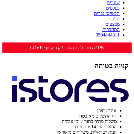
שעונים
כפכפים
תכשיטי גברים
יד 2
מבצעים
התחברות
0504444811
10% הנחה על כל האתר! קוד קופון : LOVE
קנייה בטוחה
אתר מוצפן
דף התשלום מאובטח
משלוח מהיר בתוך 7 ימי עבודה
החזרות עד 14 יום חינם
חנות ישראלית. משלוחים מישראל