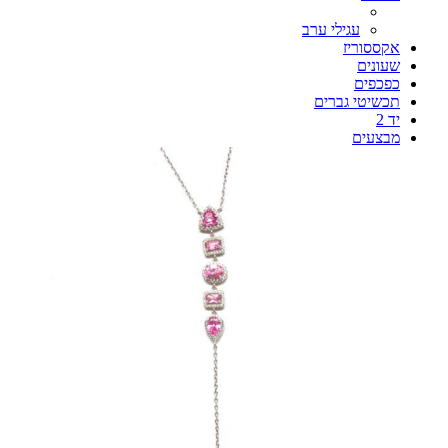
עגילי ערב
אקססוריז
שעונים
כפכפים
תכשיטי גברים
יד 2
מבצעים