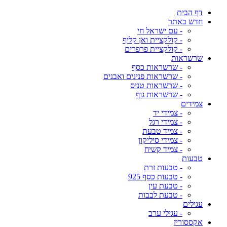
דף הבית
חדש באתר
- עם ישראל חי
- קולקציית ואן קליף
- קולקציית פרפרים
שרשראות
- שרשראות כסף
- שרשראות פנינים ואבנים
- שרשראות טניס
- שרשראות גוף
צמידים
- צמידי יד
- צמידי רגל
- צמיד טבעת
- צמידי סיליקון
- צמיד קשיח
טבעות
- טבעות זרת
- טבעות כסף 925
- טבעת עין
- טבעת לבבות
עגילים
- עגילי ערב
אקססוריז