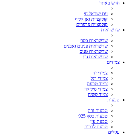
חדש באתר
עם ישראל חי
קולקציית ואן קליף
קולקציית פרפרים
שרשראות
שרשראות כסף
שרשראות פנינים ואבנים
שרשראות טניס
שרשראות גוף
צמידים
צמידי יד
צמידי רגל
צמיד טבעת
צמידי סיליקון
צמיד קשיח
טבעות
טבעות זרת
טבעות כסף 925
טבעת עין
טבעת לבבות
עגילים