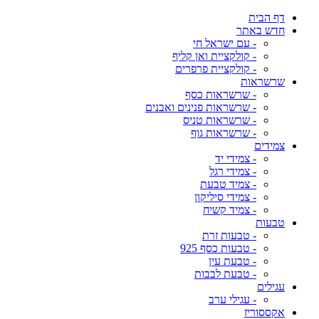
דף הבית
חדש באתר
- עם ישראל חי
- קולקציית ואן קליף
- קולקציית פרפרים
שרשראות
- שרשראות כסף
- שרשראות פנינים ואבנים
- שרשראות טניס
- שרשראות גוף
צמידים
- צמידי יד
- צמידי רגל
- צמיד טבעת
- צמידי סיליקון
- צמיד קשיח
טבעות
- טבעות זרת
- טבעות כסף 925
- טבעת עין
- טבעת לבבות
עגילים
- עגילי ערב
אקססוריז