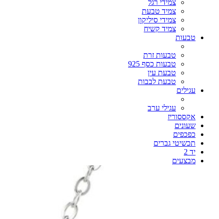
צמידי רגל
צמיד טבעת
צמידי סיליקון
צמיד קשיח
טבעות
טבעות זרת
טבעות כסף 925
טבעת עין
טבעת לבבות
עגילים
עגילי ערב
אקססוריז
שעונים
כפכפים
תכשיטי גברים
יד 2
מבצעים