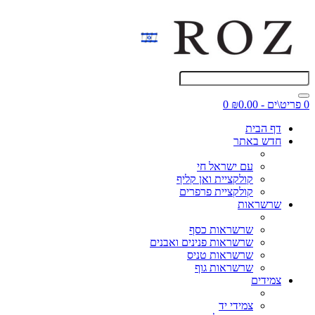
0 פריט\ים - ₪0.00
0
דף הבית
חדש באתר
עם ישראל חי
קולקציית ואן קליף
קולקציית פרפרים
שרשראות
שרשראות כסף
שרשראות פנינים ואבנים
שרשראות טניס
שרשראות גוף
צמידים
צמידי יד