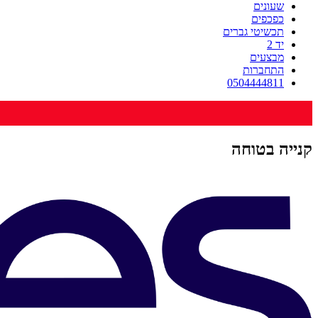
שעונים
כפכפים
תכשיטי גברים
יד 2
מבצעים
התחברות
0504444811
קנייה בטוחה