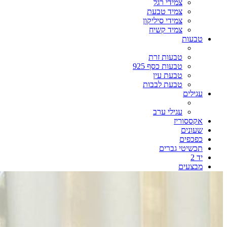
צמידי רגל
צמיד טבעת
צמידי סיליקון
צמיד קשיח
טבעות
טבעות זרת
טבעות כסף 925
טבעת עין
טבעת לבבות
עגילים
עגילי ערב
אקססוריז
שעונים
כפכפים
תכשיטי גברים
יד 2
מבצעים