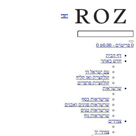
0 פריט\ים - ₪0.00
0
דף הבית
חדש באתר
עם ישראל חי
קולקציית ואן קליף
קולקציית פרפרים
שרשראות
שרשראות כסף
שרשראות פנינים ואבנים
שרשראות טניס
שרשראות גוף
צמידים
צמידי יד