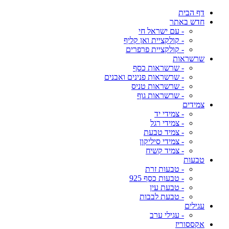
דף הבית
חדש באתר
- עם ישראל חי
- קולקציית ואן קליף
- קולקציית פרפרים
שרשראות
- שרשראות כסף
- שרשראות פנינים ואבנים
- שרשראות טניס
- שרשראות גוף
צמידים
- צמידי יד
- צמידי רגל
- צמיד טבעת
- צמידי סיליקון
- צמיד קשיח
טבעות
- טבעות זרת
- טבעות כסף 925
- טבעת עין
- טבעת לבבות
עגילים
- עגילי ערב
אקססוריז