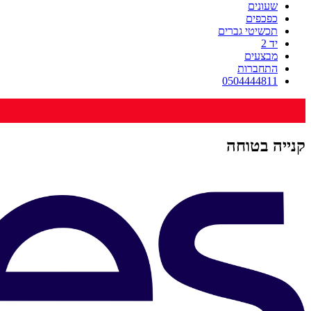
שעונים
כפכפים
תכשיטי גברים
יד 2
מבצעים
התחברות
0504444811
קנייה בטוחה