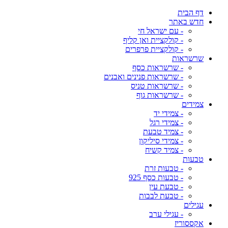
דף הבית
חדש באתר
- עם ישראל חי
- קולקציית ואן קליף
- קולקציית פרפרים
שרשראות
- שרשראות כסף
- שרשראות פנינים ואבנים
- שרשראות טניס
- שרשראות גוף
צמידים
- צמידי יד
- צמידי רגל
- צמיד טבעת
- צמידי סיליקון
- צמיד קשיח
טבעות
- טבעות זרת
- טבעות כסף 925
- טבעת עין
- טבעת לבבות
עגילים
- עגילי ערב
אקססוריז