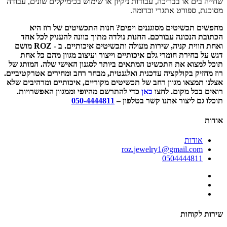
שחייה בים או בבריכה, עבודות ניקיון או שימוש בכימיקלים שונים, עבודה
מסוכנת, ספורט אתגרי וכדומה.
מחפשים תכשיטים מסוגננים ויפים? חנות התכשיטים של רוז היא
הכתובת הנכונה עבורכם. החנות נולדה מתוך כוונה להעניק לכל אחד
ואחת חווית קניה, שירות מעולה ותכשיטים איכותיים. ב -
ROZ
מושם
דגש על בחירת חומרי גלם איכותיים וייצור ועיצוב מגוון מהם כל אחת
תוכל למצוא את התכשיט המתאים ביותר לסגנון האישי שלה. המותג של
רוז מחזיק בקולקציה עדכנית ואלגנטית, מבחר רחב ומחירים אטרקטיביים.
אצלנו תמצאו מגוון רחב של תכשיטים מקוריים, איכותיים ומרהיבים שלא
רואים בכל מקום. לחצו
כאן
כדי להתרשם מהיופי וממגוון האפשרויות.
תוכלו גם ליצור אתנו קשר בטלפון –
050-4444811
אודות
אודות
roz.jewelry1@gmail.com
0504444811
שירות לקוחות