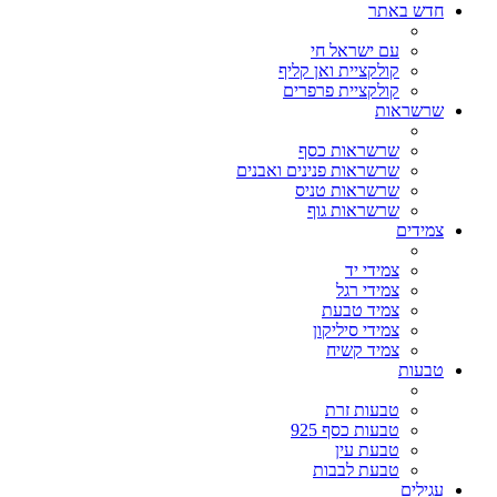
חדש באתר
עם ישראל חי
קולקציית ואן קליף
קולקציית פרפרים
שרשראות
שרשראות כסף
שרשראות פנינים ואבנים
שרשראות טניס
שרשראות גוף
צמידים
צמידי יד
צמידי רגל
צמיד טבעת
צמידי סיליקון
צמיד קשיח
טבעות
טבעות זרת
טבעות כסף 925
טבעת עין
טבעת לבבות
עגילים