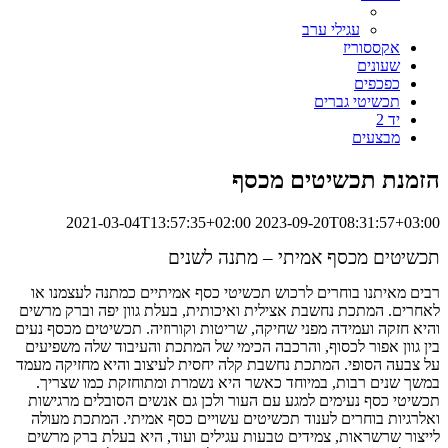
עגילי ערב
אקססוריז
שעונים
כפכפים
תכשיטי גברים
יד 2
מבצעים
הזמנת תכשיטים מכסף
2021-03-04T13:57:35+02:00
2023-09-20T08:31:57+03:00
תכשיטים מכסף אמיתי – מתנה לשנים
רבים מאיתנו בוחרים לרכוש תכשיטי כסף אמיתיים כמתנה לעצמנו או
לאחרים. המתכת נחשבת אצילית ואיכותית, בעלת גוון יפה וברק מרשים
והיא חזקה ועמידה מפני שחיקה, שריטות וקורוזיה. תכשיטים מכסף נעים
בין גוון אפור לכסוף, והרכבה הכימי של המתכת והעיבוד שלה משפיעים
על צבעה הסופי. המתכת נחשבת קלה יחסית לעיצוב והיא מחזיקה מעמד
במשך שנים רבות, במיוחד כאשר היא נשמרת ומתוחזקת כמו שצריך.
תכשיטי כסף נעימים למגע עם העור ולכן גם אנשים הסובלים מרגישות
ואלרגיות בוחרים לענוד תכשיטים עשויים כסף אמיתי. המתכת מעולה
לייצור שרשראות, צמידים טבעות עגילים ועוד, היא בעלת ברק מרשים