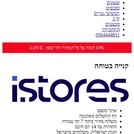
שעונים
כפכפים
תכשיטי גברים
יד 2
מבצעים
התחברות
0504444811
10% הנחה על כל האתר! קוד קופון : LOVE
קנייה בטוחה
אתר מוצפן
דף התשלום מאובטח
משלוח מהיר בתוך 7 ימי עבודה
החזרות עד 14 יום חינם
חנות ישראלית. משלוחים מישראל