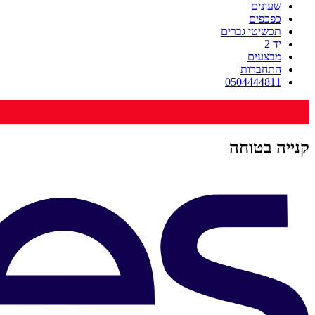
שעונים
כפכפים
תכשיטי גברים
יד 2
מבצעים
התחברות
0504444811
קנייה בטוחה