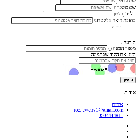
שם פרטי
שם משפחה
טלפון
כתובת דואר אלקטרוני
הודעה
מספר הזמנה ()
הזינו את הקוד שבתמונה
אודות
אודות
roz.jewelry1@gmail.com
0504444811