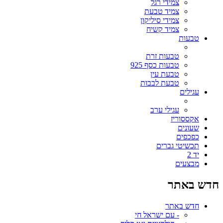
צמידי רגל
צמיד טבעת
צמידי סיליקון
צמיד קשיח
טבעות
טבעות זרת
טבעות כסף 925
טבעת עין
טבעת לבבות
עגילים
עגילי ערב
אקססוריז
שעונים
כפכפים
תכשיטי גברים
יד 2
מבצעים
חדש באתר
חדש באתר
- עם ישראל חי