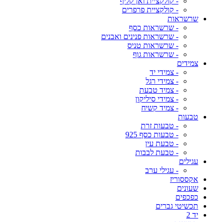
- קולקציית ואן קליף
- קולקציית פרפרים
שרשראות
- שרשראות כסף
- שרשראות פנינים ואבנים
- שרשראות טניס
- שרשראות גוף
צמידים
- צמידי יד
- צמידי רגל
- צמיד טבעת
- צמידי סיליקון
- צמיד קשיח
טבעות
- טבעות זרת
- טבעות כסף 925
- טבעת עין
- טבעת לבבות
עגילים
- עגילי ערב
אקססוריז
שעונים
כפכפים
תכשיטי גברים
יד 2