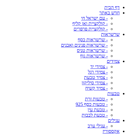
דף הבית
חדש באתר
- עם ישראל חי
- קולקציית ואן קליף
- קולקציית פרפרים
שרשראות
- שרשראות כסף
- שרשראות פנינים ואבנים
- שרשראות טניס
- שרשראות גוף
צמידים
- צמידי יד
- צמידי רגל
- צמיד טבעת
- צמידי סיליקון
- צמיד קשיח
טבעות
- טבעות זרת
- טבעות כסף 925
- טבעת עין
- טבעת לבבות
עגילים
- עגילי ערב
אקססוריז