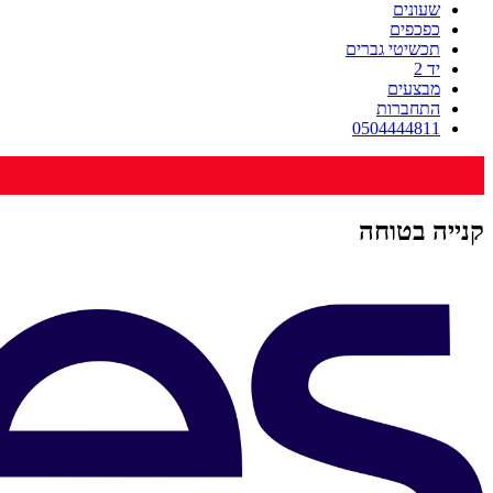
שעונים
כפכפים
תכשיטי גברים
יד 2
מבצעים
התחברות
0504444811
קנייה בטוחה