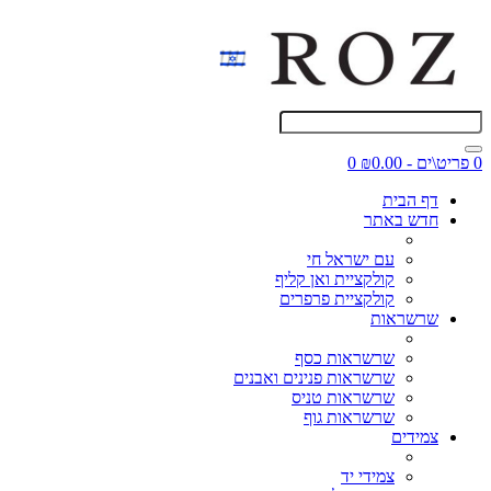
0 פריט\ים - ₪0.00
0
דף הבית
חדש באתר
עם ישראל חי
קולקציית ואן קליף
קולקציית פרפרים
שרשראות
שרשראות כסף
שרשראות פנינים ואבנים
שרשראות טניס
שרשראות גוף
צמידים
צמידי יד