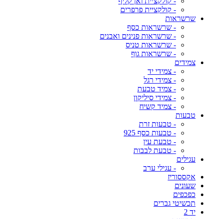
- קולקציית ואן קליף
- קולקציית פרפרים
שרשראות
- שרשראות כסף
- שרשראות פנינים ואבנים
- שרשראות טניס
- שרשראות גוף
צמידים
- צמידי יד
- צמידי רגל
- צמיד טבעת
- צמידי סיליקון
- צמיד קשיח
טבעות
- טבעות זרת
- טבעות כסף 925
- טבעת עין
- טבעת לבבות
עגילים
- עגילי ערב
אקססוריז
שעונים
כפכפים
תכשיטי גברים
יד 2