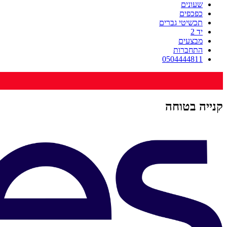
שעונים
כפכפים
תכשיטי גברים
יד 2
מבצעים
התחברות
0504444811
קנייה בטוחה