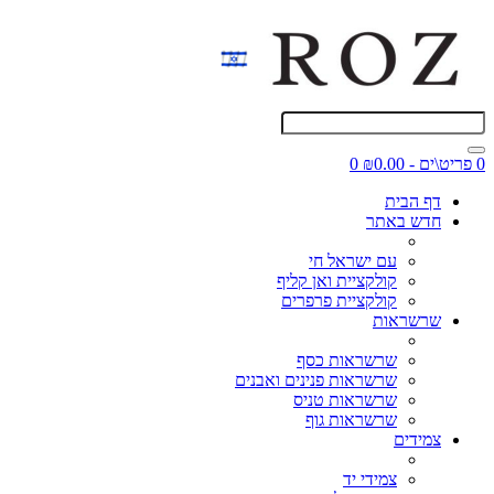
0 פריט\ים - ₪0.00
0
דף הבית
חדש באתר
עם ישראל חי
קולקציית ואן קליף
קולקציית פרפרים
שרשראות
שרשראות כסף
שרשראות פנינים ואבנים
שרשראות טניס
שרשראות גוף
צמידים
צמידי יד