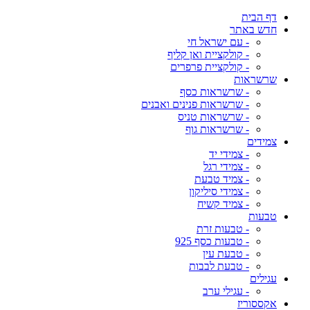
דף הבית
חדש באתר
- עם ישראל חי
- קולקציית ואן קליף
- קולקציית פרפרים
שרשראות
- שרשראות כסף
- שרשראות פנינים ואבנים
- שרשראות טניס
- שרשראות גוף
צמידים
- צמידי יד
- צמידי רגל
- צמיד טבעת
- צמידי סיליקון
- צמיד קשיח
טבעות
- טבעות זרת
- טבעות כסף 925
- טבעת עין
- טבעת לבבות
עגילים
- עגילי ערב
אקססוריז