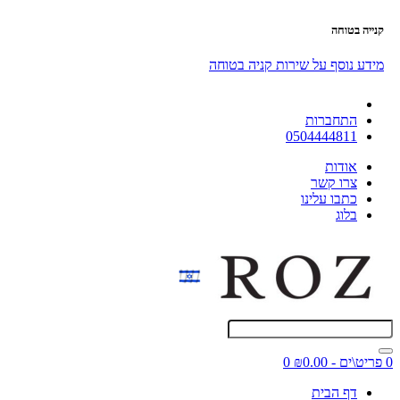
קנייה בטוחה
מידע נוסף על שירות קניה בטוחה
התחברות
0504444811
אודות
צרו קשר
כתבו עלינו
בלוג
0 פריט\ים - ₪0.00
0
דף הבית