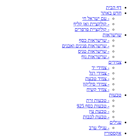
דף הבית
חדש באתר
- עם ישראל חי
- קולקציית ואן קליף
- קולקציית פרפרים
שרשראות
- שרשראות כסף
- שרשראות פנינים ואבנים
- שרשראות טניס
- שרשראות גוף
צמידים
- צמידי יד
- צמידי רגל
- צמיד טבעת
- צמידי סיליקון
- צמיד קשיח
טבעות
- טבעות זרת
- טבעות כסף 925
- טבעת עין
- טבעת לבבות
עגילים
- עגילי ערב
אקססוריז