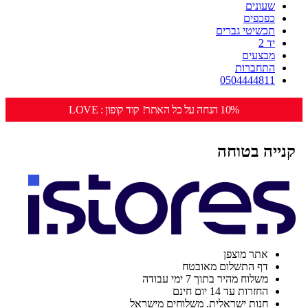
שעונים
כפכפים
תכשיטי גברים
יד 2
מבצעים
התחברות
0504444811
10% הנחה על כל האתר! קוד קופון : LOVE
קנייה בטוחה
אתר מוצפן
דף התשלום מאובטח
משלוח מהיר בתוך 7 ימי עבודה
החזרות עד 14 יום חינם
חנות ישראלית. משלוחים מישראל