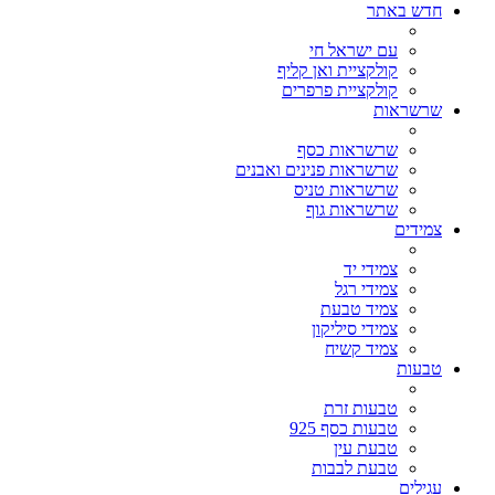
חדש באתר
עם ישראל חי
קולקציית ואן קליף
קולקציית פרפרים
שרשראות
שרשראות כסף
שרשראות פנינים ואבנים
שרשראות טניס
שרשראות גוף
צמידים
צמידי יד
צמידי רגל
צמיד טבעת
צמידי סיליקון
צמיד קשיח
טבעות
טבעות זרת
טבעות כסף 925
טבעת עין
טבעת לבבות
עגילים