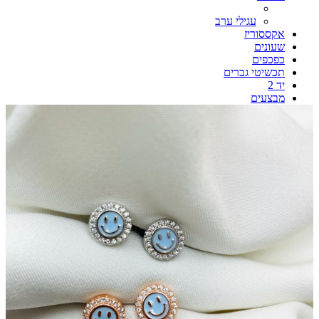
עגילי ערב
אקססוריז
שעונים
כפכפים
תכשיטי גברים
יד 2
מבצעים