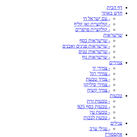
דף הבית
חדש באתר
- עם ישראל חי
- קולקציית ואן קליף
- קולקציית פרפרים
שרשראות
- שרשראות כסף
- שרשראות פנינים ואבנים
- שרשראות טניס
- שרשראות גוף
צמידים
- צמידי יד
- צמידי רגל
- צמיד טבעת
- צמידי סיליקון
- צמיד קשיח
טבעות
- טבעות זרת
- טבעות כסף 925
- טבעת עין
- טבעת לבבות
עגילים
- עגילי ערב
אקססוריז