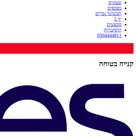
שעונים
כפכפים
תכשיטי גברים
יד 2
מבצעים
התחברות
0504444811
קנייה בטוחה