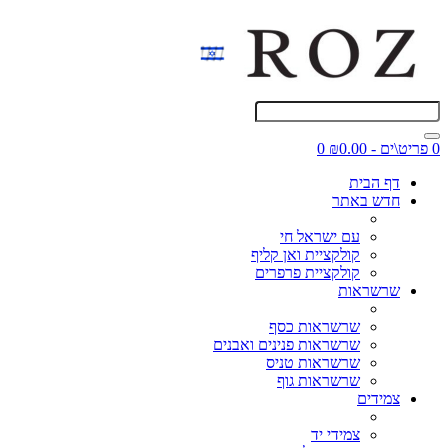
0 פריט\ים - ₪0.00
0
דף הבית
חדש באתר
עם ישראל חי
קולקציית ואן קליף
קולקציית פרפרים
שרשראות
שרשראות כסף
שרשראות פנינים ואבנים
שרשראות טניס
שרשראות גוף
צמידים
צמידי יד