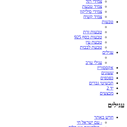
צמידי רגל
צמיד טבעת
צמידי סיליקון
צמיד קשיח
טבעות
טבעות זרת
טבעות כסף 925
טבעת עין
טבעת לבבות
עגילים
עגילי ערב
אקססוריז
שעונים
כפכפים
תכשיטי גברים
יד 2
מבצעים
עגילים
חדש באתר
- עם ישראל חי