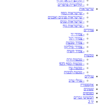
- קולקציית ואן קליף
- קולקציית פרפרים
שרשראות
- שרשראות כסף
- שרשראות פנינים ואבנים
- שרשראות טניס
- שרשראות גוף
צמידים
- צמידי יד
- צמידי רגל
- צמיד טבעת
- צמידי סיליקון
- צמיד קשיח
טבעות
- טבעות זרת
- טבעות כסף 925
- טבעת עין
- טבעת לבבות
עגילים
- עגילי ערב
אקססוריז
שעונים
כפכפים
תכשיטי גברים
יד 2