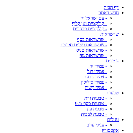
דף הבית
חדש באתר
- עם ישראל חי
- קולקציית ואן קליף
- קולקציית פרפרים
שרשראות
- שרשראות כסף
- שרשראות פנינים ואבנים
- שרשראות טניס
- שרשראות גוף
צמידים
- צמידי יד
- צמידי רגל
- צמיד טבעת
- צמידי סיליקון
- צמיד קשיח
טבעות
- טבעות זרת
- טבעות כסף 925
- טבעת עין
- טבעת לבבות
עגילים
- עגילי ערב
אקססוריז