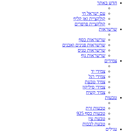
חדש באתר
עם ישראל חי
קולקציית ואן קליף
קולקציית פרפרים
שרשראות
שרשראות כסף
שרשראות פנינים ואבנים
שרשראות טניס
שרשראות גוף
צמידים
צמידי יד
צמידי רגל
צמיד טבעת
צמידי סיליקון
צמיד קשיח
טבעות
טבעות זרת
טבעות כסף 925
טבעת עין
טבעת לבבות
עגילים