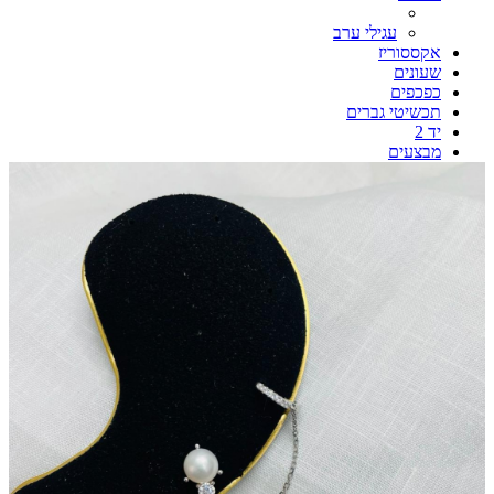
עגילי ערב
אקססוריז
שעונים
כפכפים
תכשיטי גברים
יד 2
מבצעים