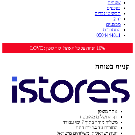
שעונים
כפכפים
תכשיטי גברים
יד 2
מבצעים
התחברות
0504444811
10% הנחה על כל האתר! קוד קופון : LOVE
קנייה בטוחה
אתר מוצפן
דף התשלום מאובטח
משלוח מהיר בתוך 7 ימי עבודה
החזרות עד 14 יום חינם
חנות ישראלית. משלוחים מישראל