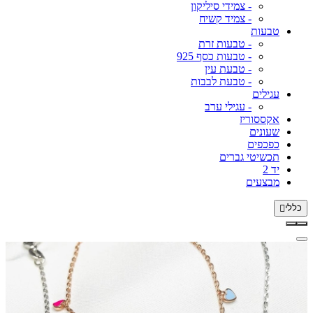
- צמידי סיליקון
- צמיד קשיח
טבעות
- טבעות זרת
- טבעות כסף 925
- טבעת עין
- טבעת לבבות
עגילים
- עגילי ערב
אקססוריז
שעונים
כפכפים
תכשיטי גברים
יד 2
מבצעים
כללי