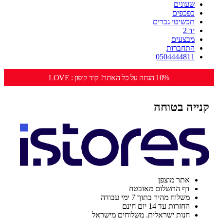
שעונים
כפכפים
תכשיטי גברים
יד 2
מבצעים
התחברות
0504444811
10% הנחה על כל האתר! קוד קופון : LOVE
קנייה בטוחה
אתר מוצפן
דף התשלום מאובטח
משלוח מהיר בתוך 7 ימי עבודה
החזרות עד 14 יום חינם
חנות ישראלית. משלוחים מישראל