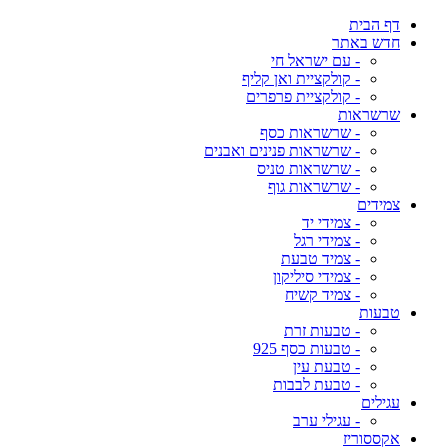
דף הבית
חדש באתר
- עם ישראל חי
- קולקציית ואן קליף
- קולקציית פרפרים
שרשראות
- שרשראות כסף
- שרשראות פנינים ואבנים
- שרשראות טניס
- שרשראות גוף
צמידים
- צמידי יד
- צמידי רגל
- צמיד טבעת
- צמידי סיליקון
- צמיד קשיח
טבעות
- טבעות זרת
- טבעות כסף 925
- טבעת עין
- טבעת לבבות
עגילים
- עגילי ערב
אקססוריז