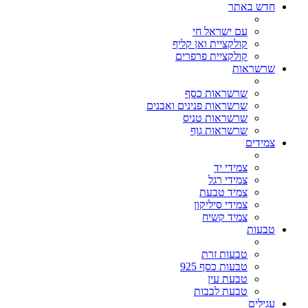
חדש באתר
עם ישראל חי
קולקציית ואן קליף
קולקציית פרפרים
שרשראות
שרשראות כסף
שרשראות פנינים ואבנים
שרשראות טניס
שרשראות גוף
צמידים
צמידי יד
צמידי רגל
צמיד טבעת
צמידי סיליקון
צמיד קשיח
טבעות
טבעות זרת
טבעות כסף 925
טבעת עין
טבעת לבבות
עגילים