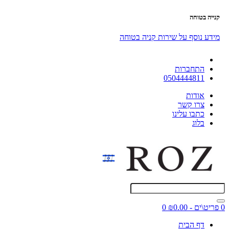
קנייה בטוחה
מידע נוסף על שירות קניה בטוחה
התחברות
0504444811
אודות
צרו קשר
כתבו עלינו
בלוג
0 פריט\ים - ₪0.00
0
דף הבית