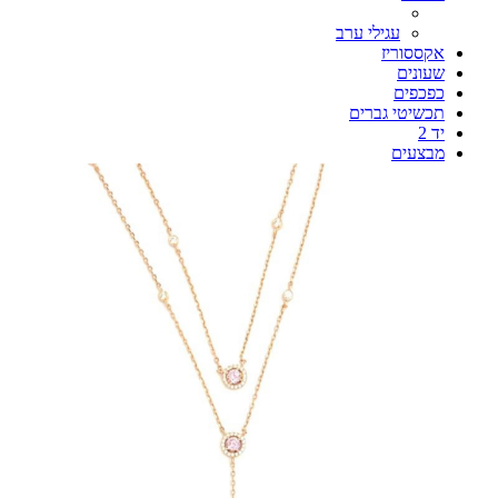
עגילי ערב
אקססוריז
שעונים
כפכפים
תכשיטי גברים
יד 2
מבצעים