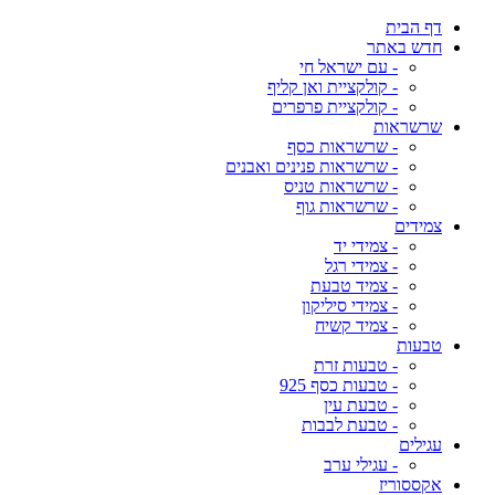
דף הבית
חדש באתר
- עם ישראל חי
- קולקציית ואן קליף
- קולקציית פרפרים
שרשראות
- שרשראות כסף
- שרשראות פנינים ואבנים
- שרשראות טניס
- שרשראות גוף
צמידים
- צמידי יד
- צמידי רגל
- צמיד טבעת
- צמידי סיליקון
- צמיד קשיח
טבעות
- טבעות זרת
- טבעות כסף 925
- טבעת עין
- טבעת לבבות
עגילים
- עגילי ערב
אקססוריז